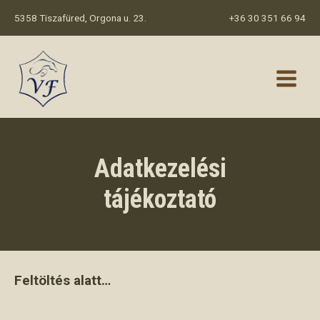
Skip
5358 Tiszafüred, Orgona u. 23.
+36 30 351 66 94
to
content
Main
Menu
Adatkezelési
tájékoztató
Feltöltés alatt…