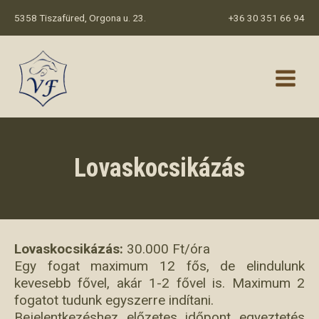
Skip
5358 Tiszafüred, Orgona u. 23.
+36 30 351 66 94
to
content
Main
Menu
Lovaskocsikázás
Lovaskocsikázás:
30.000 Ft/óra
Egy fogat maximum 12 fős, de elindulunk
kevesebb fővel, akár 1-2 fővel is. Maximum 2
fogatot tudunk egyszerre indítani.
Bejelentkezéshez előzetes időpont egyeztetés